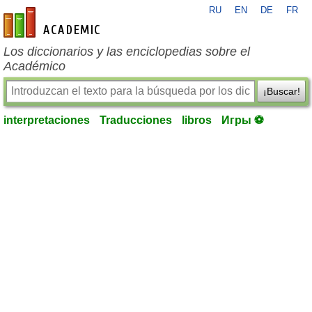
RU
EN
DE
FR
es-academic.com
Los diccionarios y las enciclopedias sobre el
Académico
¡Buscar!
interpretaciones
Traducciones
libros
Игры ⚽