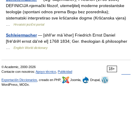
DEFINICIJA njemački filozof, utemeljitelj moderne protestantske
teologije (spontani odnos prema Bogu bez posrednika);
sistematski interpretirao sve kršćanske dogme (Kršćanska vjera)
…
Hrvatski jezični portal
Schleiermacher
— [shlī′ər mä΄khər] Friedrich Ernst Daniel
[frē′driH ernst dä′nē el] 1768 1834; Ger. theologian & philosopher
…
English World dictionary
© Academic, 2000-2026
18+
Contacte con nosotros:
Apoyo técnico
,
Publicidad
Exportación Diccionarios
, creado en PHP,
Joomla,
Drupal,
WordPress, MODx.