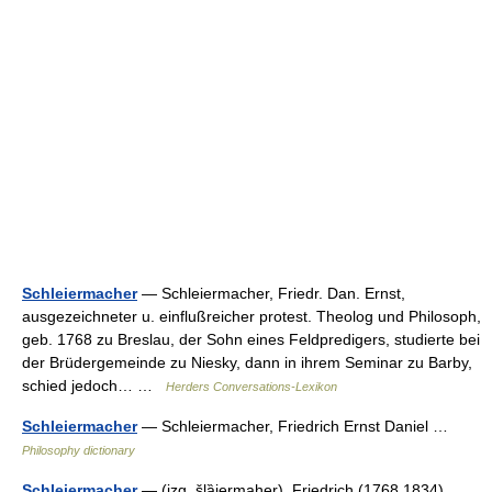
Schleiermacher
— Schleiermacher, Friedr. Dan. Ernst,
ausgezeichneter u. einflußreicher protest. Theolog und Philosoph,
geb. 1768 zu Breslau, der Sohn eines Feldpredigers, studierte bei
der Brüdergemeinde zu Niesky, dann in ihrem Seminar zu Barby,
schied jedoch… …
Herders Conversations-Lexikon
Schleiermacher
— Schleiermacher, Friedrich Ernst Daniel …
Philosophy dictionary
Schleiermacher
— (izg. šlȁjermaher), Friedrich (1768 1834)