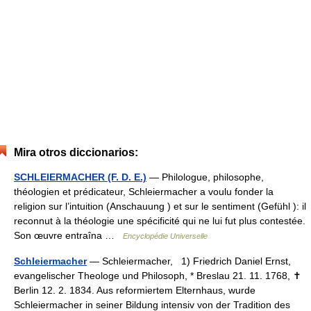
Mira otros diccionarios:
SCHLEIERMACHER (F. D. E.)
— Philologue, philosophe,
théologien et prédicateur, Schleiermacher a voulu fonder la
religion sur l’intuition (Anschauung ) et sur le sentiment (Gefühl ): il
reconnut à la théologie une spécificité qui ne lui fut plus contestée.
Son œuvre entraîna …
Encyclopédie Universelle
Schleiermacher
— Schleiermacher, 1) Friedrich Daniel Ernst,
evangelischer Theologe und Philosoph, * Breslau 21. 11. 1768, ✝
Berlin 12. 2. 1834. Aus reformiertem Elternhaus, wurde
Schleiermacher in seiner Bildung intensiv von der Tradition des